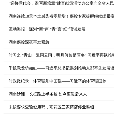
湖南连续18天本土感染者零新增！疾控专家提醒继续绷紧
互动海报丨潇湘“新”声 “青”言“细”语谋发展
湖南疾控深夜再发紧急
时习之 “青山一道同云雨，明月何曾是两乡” 习近平再谈
千帆竞发势如虹——习近平总书记谋划推动东部率先发展
时政微纪录丨体育强则中国强——习近平的体育强国梦
湖南沙洲：长征路上半条被 如今更暖后来人
未按要求查验健康码，雨花区三家药店停业整顿