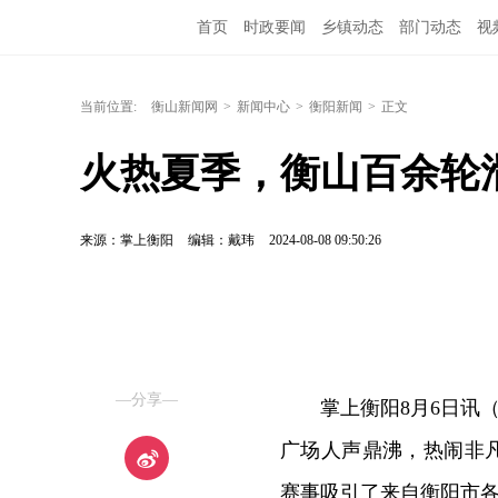
首页
时政要闻
乡镇动态
部门动态
视
当前位置:
衡山新闻网
>
新闻中心
>
衡阳新闻
>
正文
火热夏季，衡山百余轮滑
来源：掌上衡阳
编辑：戴玮
2024-08-08 09:50:26
—分享—
掌上衡阳8月6日讯
广场人声鼎沸，热闹非凡
赛事吸引了来自衡阳市各