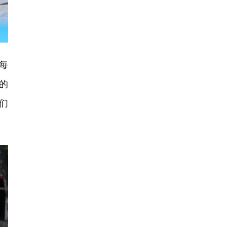
每
的
们