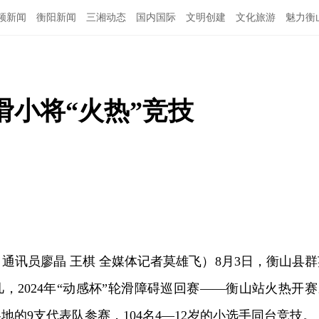
频新闻
衡阳新闻
三湘动态
国内国际
文明创建
文化旅游
魅力衡
小将“火热”竞技
（通讯员廖晶 王棋 全媒体记者莫雄飞）8月3日，衡山县群
，2024年“动感杯”轮滑障碍巡回赛——衡山站火热开赛
地的9支代表队参赛，104名4—12岁的小选手同台竞技。