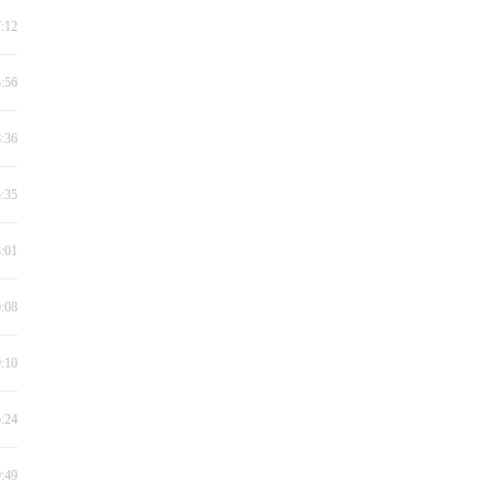
7:12
3:56
8:36
5:35
8:01
0:08
9:10
5:24
9:49