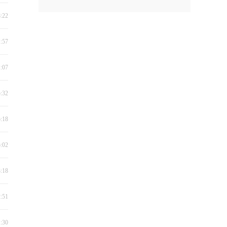
8:22
1:57
1:07
5:32
5:18
5:02
3:18
2:51
1:30