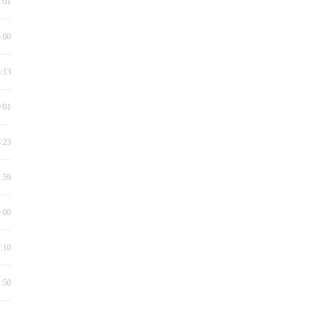
2:01
5:00
6:13
0:01
8:23
1:59
0:00
7:10
1:50