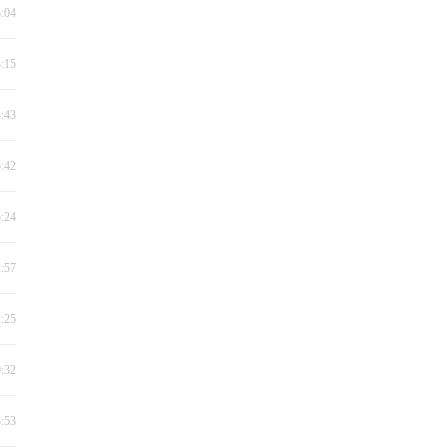
5:04
3:15
4:43
5:42
5:24
2:57
2:25
9:32
3:53