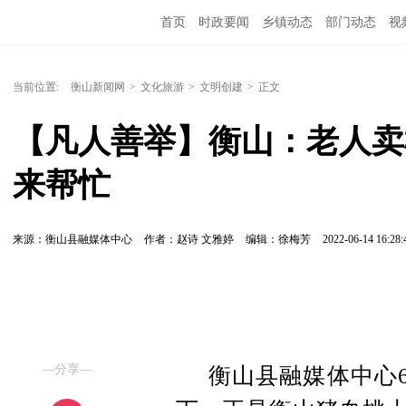
首页
时政要闻
乡镇动态
部门动态
视
当前位置:
衡山新闻网
>
文化旅游
>
文明创建
>
正文
【凡人善举】衡山：老人卖
来帮忙
来源：衡山县融媒体中心
作者：赵诗 文雅婷
编辑：徐梅芳
2022-06-14 16:28:
—分享—
衡山县融媒体中心6