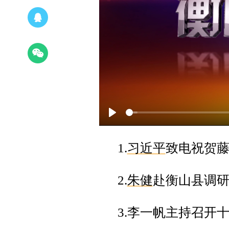
Play
1.
习近平
致电祝贺
2.
朱健
赴衡山县调
3.李一帆主持召开