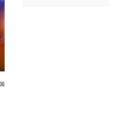
nter
ullscreen
国