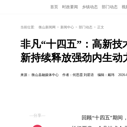
首页
时政要闻
乡镇动态
部门动态
视
当前位置:
衡山新闻网
>
新闻中心
>
部门动态
>
正文
非凡“十四五”：高新技
新持续释放强劲内生动
来源： 衡山县融媒体中心
作者：何思霞 刘星语
编辑：戴玮
2026-
—分享—
回顾“十四五”期