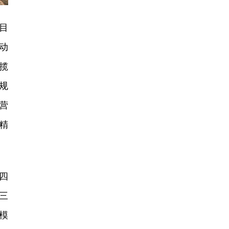
目
动
揽
规
营
精
四
三
模