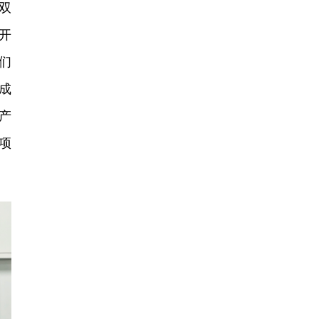
双
开
们
成
的产
项