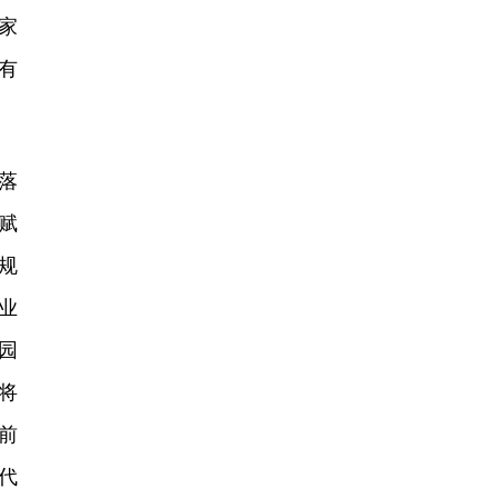
0家
已有
落
赋
规
业
园
将
前
代