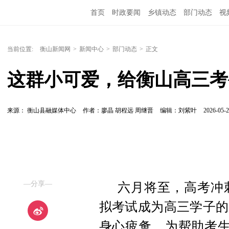
首页
时政要闻
乡镇动态
部门动态
视
当前位置:
衡山新闻网
>
新闻中心
>
部门动态
>
正文
这群小可爱，给衡山高三考
来源： 衡山县融媒体中心
作者：廖晶 胡程远 周继晋
编辑：刘紫叶
2026-05-2
—分享—
六月将至，高考冲
拟考试成为高三学子的
身心疲惫。为帮助考生