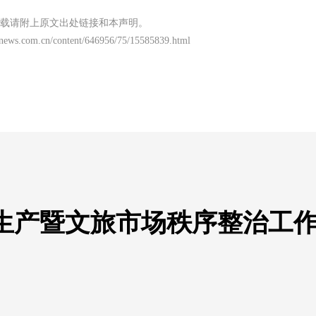
载请附上原文出处链接和本声明。
news.com.cn/content/646956/75/15585839.html
生产暨文旅市场秩序整治工