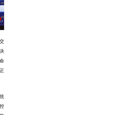
交
决
命
正
统
控